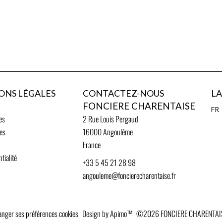
ONS LÉGALES
CONTACTEZ-NOUS
L
FONCIERE CHARENTAISE
FR
es
2 Rue Louis Pergaud
ies
16000
Angoulême
France
tialité
+33 5 45 21 28 98
angouleme@foncierecharentaise.fr
nger ses préférences cookies
Design by
Apimo™
©2026 FONCIERE CHARENTAI