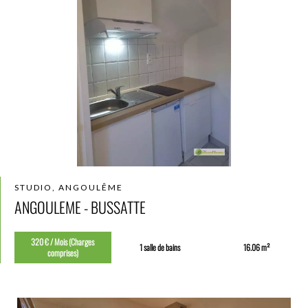
STUDIO, ANGOULÊME
ANGOULEME - BUSSATTE
320 € / Mois (Charges
1 salle de bains
16.06 m²
comprises)