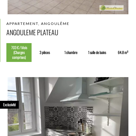
APPARTEMENT, ANGOULÊME
ANGOULEME PLATEAU
703 € / Mois
(Charges
3 pièces
1 chambre
1 salle de bains
64.8 m²
comprises)
Exclusivité