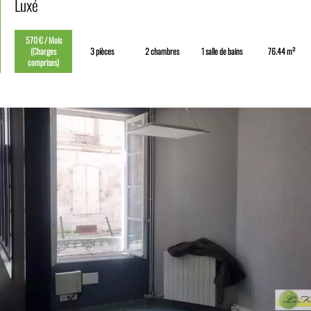
Luxé
570 € / Mois
(Charges
3 pièces
2 chambres
1 salle de bains
76.44 m²
comprises)