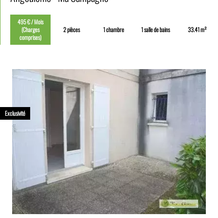
495 € / Mois
(Charges
2 pièces
1 chambre
1 salle de bains
33.41 m²
comprises)
Exclusivité