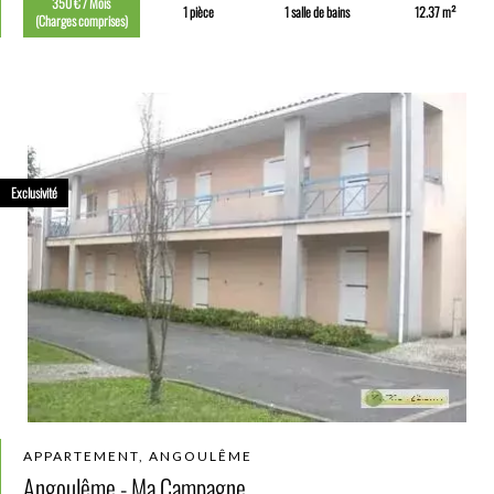
350 € / Mois
1 pièce
1 salle de bains
12.37 m²
(Charges comprises)
Exclusivité
APPARTEMENT, ANGOULÊME
Angoulême - Ma Campagne