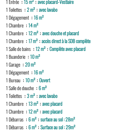
1 Entrée
15 m²
avec placard-Vestiaire
1 Toilettes
2 m²
avec lavabo
1 Dégagement
16 m²
1 Chambre
14 m²
1 Chambre
12 m²
avec douche et placard
1 Chambre
17 m²
accès direct à la SDB complète
1 Salle de bains
12 m²
Complète avec placard
1 Buanderie
10 m²
1 Garage
20 m²
1 Dégagement
16 m²
1 Bureau
10 m²
Ouvert
1 Salle de douche
6 m²
1 Toilettes
3 m²
avec lavabo
1 Chambre
13 m²
avec placard
1 Chambre
12 m²
avec placard
1 Débarras
6 m²
surface au sol : 28m²
1 Débarras
6 m²
Surface au sol : 29m²