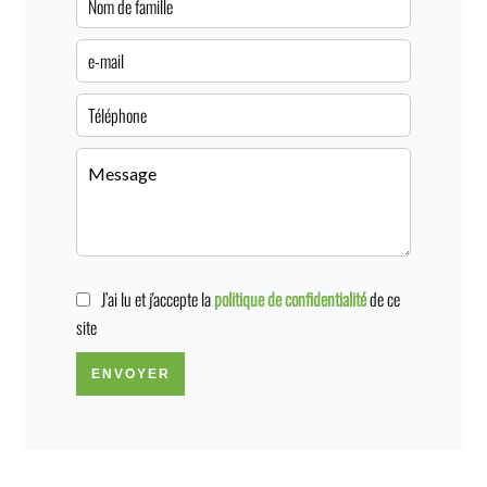
J’ai lu et j'accepte la
politique de confidentialité
de ce
site
ENVOYER