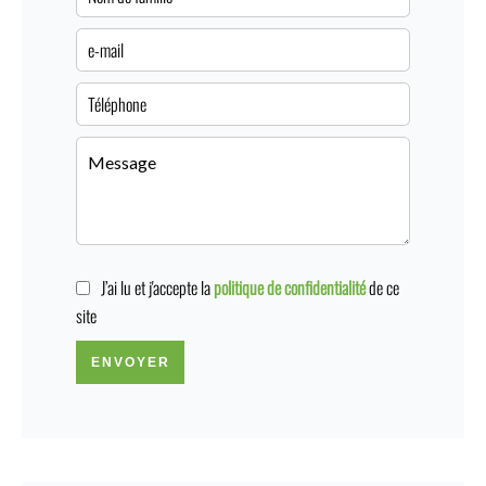
J’ai lu et j'accepte la
politique de confidentialité
de ce
site
ENVOYER