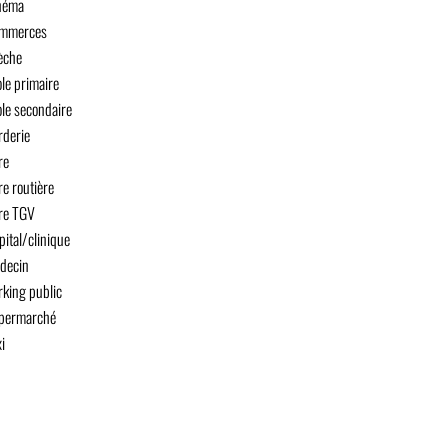
néma
mmerces
èche
ole primaire
ole secondaire
rderie
re
re routière
re TGV
pital/clinique
decin
rking public
permarché
i