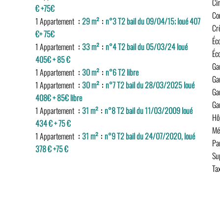
Ci
€ +75€
Co
1 Appartement
29 m²
n°3 T2 bail du 09/04/15; loué 407
Cr
€+ 75€
Éc
1 Appartement
33 m²
n°4 T2 bail du 05/03/24 loué
Éc
405€ + 85 €
Ga
1 Appartement
30 m²
n°6 T2 libre
Ga
1 Appartement
30 m²
n°7 T2 bail du 28/03/2025 loué
Ga
408€ + 85€ libre
Ga
1 Appartement
31 m²
n°8 T2 bail du 11/03/2009 loué
Hô
434 € + 75 €
Mé
1 Appartement
31 m²
n°9 T2 bail du 24/07/2020, loué
Pa
378 € +75 €
Su
Tax