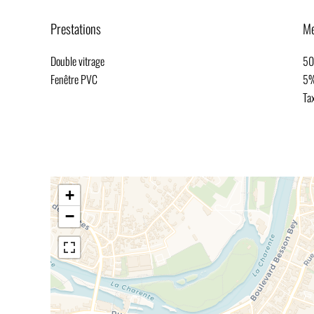
Prestations
Me
Double vitrage
50
Fenêtre PVC
5%
Ta
+
−