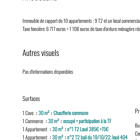
Immeuble de rapport de 10 appartements : 9 T2 et un local commercial
Taxe foncière: 6 717 euros + 1 108 euros de taxe d'ordure ménagère réc
Autres visuels
Pas d'informations disponibles
Surfaces
Pr
1 Cave
30 m²
Chaufferie commune
1 Commerce
30 m²
occupé + participation à la TF
Bu
1 Appartement
30 m²
n°1 T2 Loué 385€ +75€
Cen
1 Appartement
30 m²
n°2 T2 bail du 19/10/22; loué 404