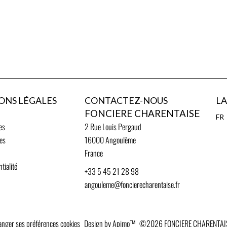
ONS LÉGALES
CONTACTEZ-NOUS
L
FONCIERE CHARENTAISE
FR
es
2 Rue Louis Pergaud
ies
16000
Angoulême
France
tialité
+33 5 45 21 28 98
angouleme@foncierecharentaise.fr
nger ses préférences cookies
Design by
Apimo™
©2026 FONCIERE CHARENTAI