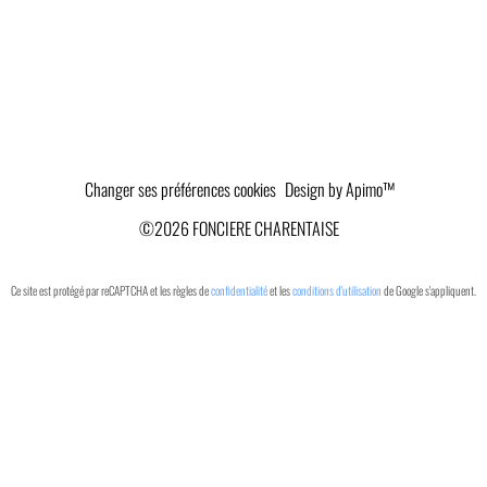
Changer ses préférences cookies
Design by
Apimo™
©2026 FONCIERE CHARENTAISE
Ce site est protégé par reCAPTCHA et les règles de
confidentialité
et les
conditions d'utilisation
de Google s'appliquent.