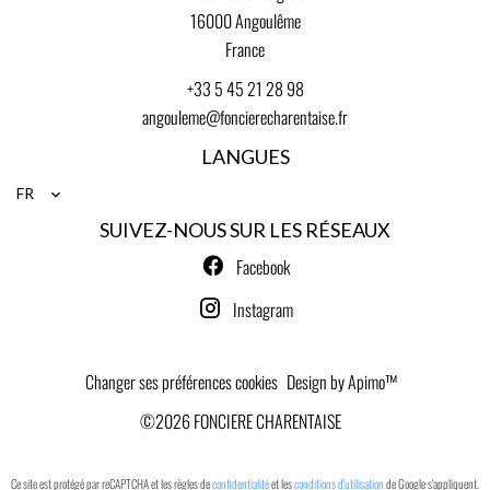
16000
Angoulême
France
+33 5 45 21 28 98
angouleme@foncierecharentaise.fr
LANGUES
FR
SUIVEZ-NOUS SUR LES RÉSEAUX
Facebook
Instagram
Changer ses préférences cookies
Design by
Apimo™
©2026 FONCIERE CHARENTAISE
Ce site est protégé par reCAPTCHA et les règles de
confidentialité
et les
conditions d'utilisation
de Google s'appliquent.