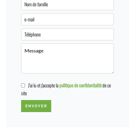
J’ai lu et j'accepte la
politique de confidentialité
de ce
site
ENVOYER