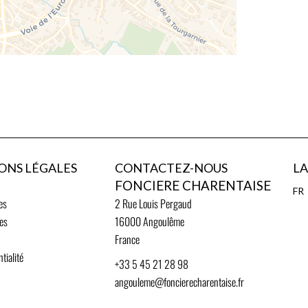
ONS LÉGALES
CONTACTEZ-NOUS
L
FONCIERE CHARENTAISE
FR
es
2 Rue Louis Pergaud
ies
16000
Angoulême
France
tialité
+33 5 45 21 28 98
angouleme@foncierecharentaise.fr