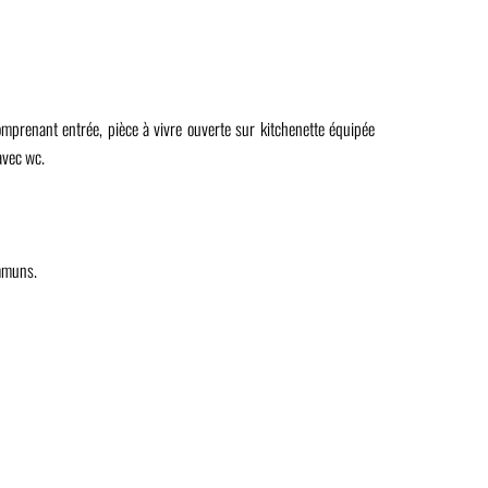
prenant entrée, pièce à vivre ouverte sur kitchenette équipée
avec wc.
ommuns.