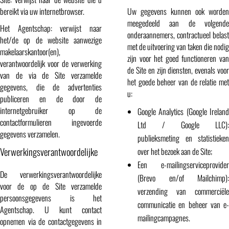
bereikt via uw internetbrowser.
Uw gegevens kunnen ook worden
meegedeeld aan de volgende
Het Agentschap: verwijst naar
onderaannemers, contractueel belast
het/de op de website aanwezige
met de uitvoering van taken die nodig
makelaarskantoor(en),
zijn voor het goed functioneren van
verantwoordelijk voor de verwerking
de Site en zijn diensten, evenals voor
van de via de Site verzamelde
het goede beheer van de relatie met
gegevens, die de advertenties
u:
publiceren en de door de
internetgebruiker op de
Google Analytics (Google Ireland
contactformulieren ingevoerde
Ltd / Google LLC):
gegevens verzamelen.
publieksmeting en statistieken
Verwerkingsverantwoordelijke
over het bezoek aan de Site;
Een e-mailingserviceprovider
De verwerkingsverantwoordelijke
(Brevo en/of Mailchimp):
voor de op de Site verzamelde
verzending van commerciële
persoonsgegevens is het
communicatie en beheer van e-
Agentschap. U kunt contact
mailingcampagnes.
opnemen via de contactgegevens in