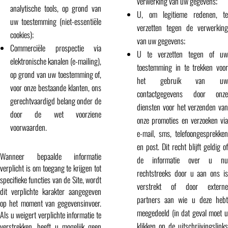
verwerking van uw gegevens;
analytische tools, op grond van
U, om legitieme redenen, te
uw toestemming (niet-essentiële
verzetten tegen de verwerking
cookies);
van uw gegevens;
Commerciële prospectie via
U te verzetten tegen of uw
elektronische kanalen (e-mailing),
toestemming in te trekken voor
op grond van uw toestemming of,
het gebruik van uw
voor onze bestaande klanten, ons
contactgegevens door onze
gerechtvaardigd belang onder de
diensten voor het verzenden van
door de wet voorziene
onze promoties en verzoeken via
voorwaarden.
e-mail, sms, telefoongesprekken
en post. Dit recht blijft geldig of
Wanneer bepaalde informatie
de informatie over u nu
verplicht is om toegang te krijgen tot
rechtstreeks door u aan ons is
specifieke functies van de Site, wordt
verstrekt of door externe
dit verplichte karakter aangegeven
partners aan wie u deze hebt
op het moment van gegevensinvoer.
meegedeeld (in dat geval moet u
Als u weigert verplichte informatie te
klikken op de uitschrijvingslinks
verstrekken, heeft u mogelijk geen