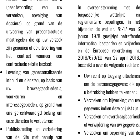
(beantwoording van uw
In overeenstemming met de
toepasselijke wettelijke en
verzoeken, opvolging van
reglementaire bepalingen, in het
dossiers), op grond van de
bijzonder de wet nr. 78-17 van 6
uitvoering van precontractuele
januari 1978 gewijzigd betreffende
maatregelen die op uw verzoek
informatica, bestanden en vrijheden
zijn genomen of de uitvoering van
en de Europese verordening nr.
het contract wanneer een
2016/679/EU van 27 april 2016,
contractuele relatie bestaat;
beschikt u over de volgende rechten:
Levering van gepersonaliseerde
Uw recht op toegang uitoefenen
inhoud en diensten, op basis van
om de persoonsgegevens die op
uw browsegeschiedenis,
u betrekking hebben te kennen;
voorkeuren en
Verzoeken om bijwerking van uw
interessegebieden, op grond van
gegevens indien deze onjuist zijn;
ons gerechtvaardigd belang om
Verzoeken om overdraagbaarheid
onze diensten te verbeteren;
of verwijdering van uw gegevens;
Publieksmeting en verbetering
Verzoeken om beperking van de
van de Site met behulp van