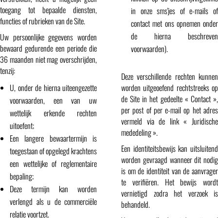
toegang tot bepaalde diensten,
in onze sms'jes of e-mails of
functies of rubrieken van de Site.
contact met ons opnemen onder
de hierna beschreven
Uw persoonlijke gegevens worden
bewaard gedurende een periode die
voorwaarden).
36 maanden niet mag overschrijden,
tenzij:
Deze verschillende rechten kunnen
U, onder de hierna uiteengezette
worden uitgeoefend rechtstreeks op
de Site in het gedeelte « Contact »,
voorwaarden, een van uw
per post of per e-mail op het adres
wettelijk erkende rechten
vermeld via de link « Juridische
uitoefent;
mededeling ».
Een langere bewaartermijn is
Een identiteitsbewijs kan uitsluitend
toegestaan of opgelegd krachtens
worden gevraagd wanneer dit nodig
een wettelijke of reglementaire
is om de identiteit van de aanvrager
bepaling;
te verifiëren. Het bewijs wordt
Deze termijn kan worden
vernietigd zodra het verzoek is
verlengd als u de commerciële
behandeld.
relatie voortzet.