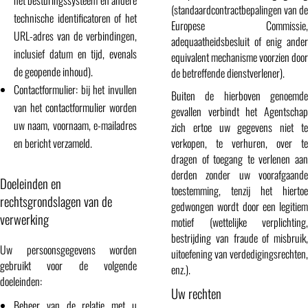
het besturingssysteem en andere
(standaardcontractbepalingen van de
technische identificatoren of het
Europese Commissie,
URL-adres van de verbindingen,
adequaatheidsbesluit of enig ander
inclusief datum en tijd, evenals
equivalent mechanisme voorzien door
de geopende inhoud).
de betreffende dienstverlener).
Contactformulier: bij het invullen
Buiten de hierboven genoemde
van het contactformulier worden
gevallen verbindt het Agentschap
uw naam, voornaam, e-mailadres
zich ertoe uw gegevens niet te
en bericht verzameld.
verkopen, te verhuren, over te
dragen of toegang te verlenen aan
derden zonder uw voorafgaande
Doeleinden en
toestemming, tenzij het hiertoe
rechtsgrondslagen van de
gedwongen wordt door een legitiem
verwerking
motief (wettelijke verplichting,
bestrijding van fraude of misbruik,
Uw persoonsgegevens worden
uitoefening van verdedigingsrechten,
gebruikt voor de volgende
enz.).
doeleinden:
Uw rechten
Beheer van de relatie met u