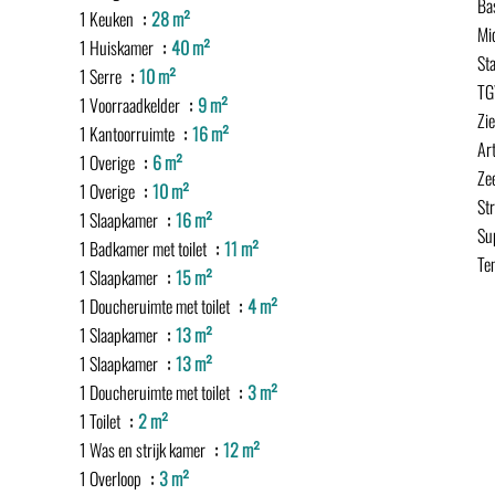
Ba
1 Keuken
28 m²
Mi
1 Huiskamer
40 m²
St
1 Serre
10 m²
TG
1 Voorraadkelder
9 m²
Zi
1 Kantoorruimte
16 m²
Ar
1 Overige
6 m²
Ze
1 Overige
10 m²
St
1 Slaapkamer
16 m²
Su
1 Badkamer met toilet
11 m²
Te
1 Slaapkamer
15 m²
1 Doucheruimte met toilet
4 m²
1 Slaapkamer
13 m²
1 Slaapkamer
13 m²
1 Doucheruimte met toilet
3 m²
1 Toilet
2 m²
1 Was en strijk kamer
12 m²
1 Overloop
3 m²