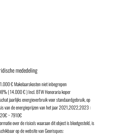
ridische mededeling
1.000 € Makelaarskosten niet inbegrepen
98% ( 14.000 € ) Incl. BTW Honoraria koper
schat jaarlijks energieverbruik voor standaardgebruik, op
sis van de energieprijzen van het jaar 2021,2022,2023 :
20€ ~ 7910€
ormatie over de risico's waaraan dit object is blootgesteld, is
schikbaar op de website van Georisques: