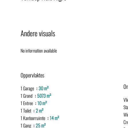
Andere visuals
No information available
Oppervlaktes
Om
1 Garage
30 m²
1 Grond
5073 m²
Vl
1 Entree
10 m²
St
1 Toilet
2 m²
Wi
1 Kantoorruimte
14 m²
Cr
1 Gang
25 m²