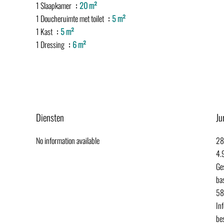
1 Slaapkamer
20 m²
1 Doucheruimte met toilet
5 m²
1 Kast
5 m²
1 Dressing
6 m²
Diensten
Ju
No information available
28
4.
Ge
ba
58
Inf
be