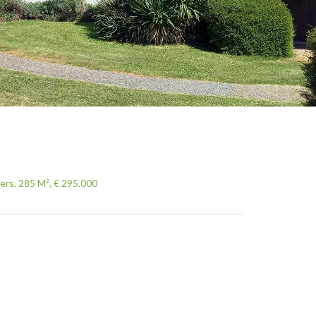
ers, 285 M², € 295.000