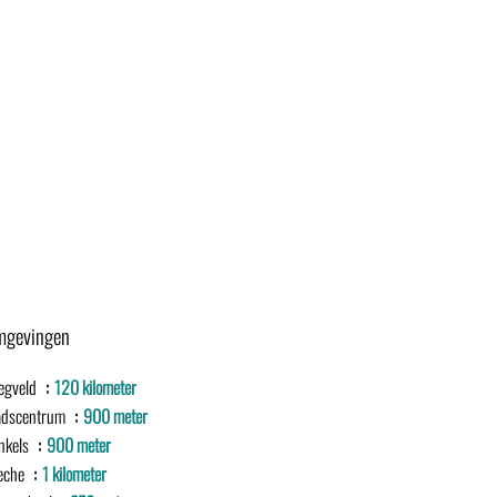
gevingen
iegveld
120 kilometer
adscentrum
900 meter
nkels
900 meter
eche
1 kilometer