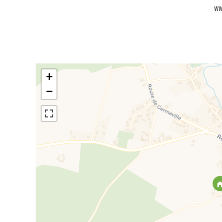
ww
+
−