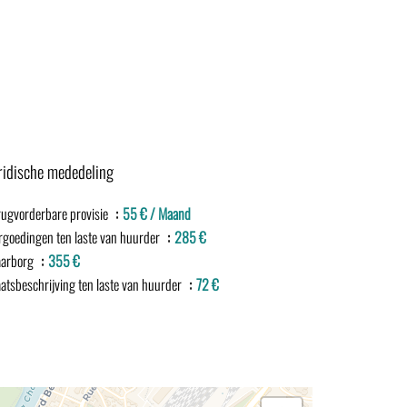
ridische mededeling
rugvorderbare provisie
55 € / Maand
rgoedingen ten laste van huurder
285 €
arborg
355 €
aatsbeschrijving ten laste van huurder
72 €