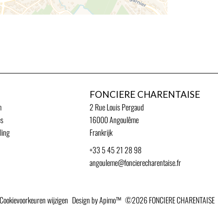
FONCIERE CHARENTAISE
m
2 Rue Louis Pergaud
es
16000
Angoulême
ling
Frankrijk
+33 5 45 21 28 98
angouleme@foncierecharentaise.fr
Cookievoorkeuren wijzigen
Design by
Apimo™
©2026 FONCIERE CHARENTAISE