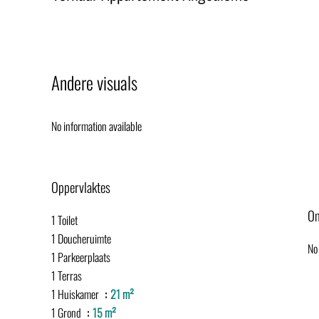
Andere visuals
No information available
Oppervlaktes
Om
1 Toilet
1 Doucheruimte
No 
1 Parkeerplaats
1 Terras
1 Huiskamer
21 m²
1 Grond
15 m²