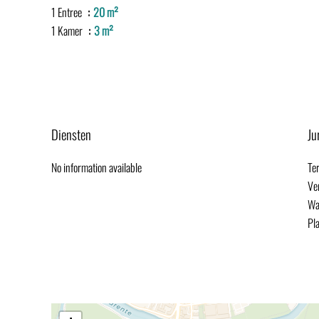
1 Entree
20 m²
1 Kamer
3 m²
Diensten
Ju
No information available
Te
Ve
Wa
Pl