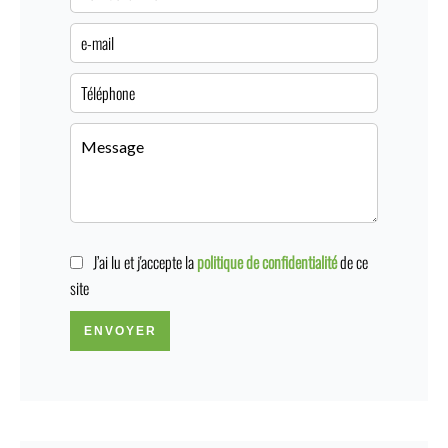
J’ai lu et j'accepte la
politique de confidentialité
de ce
site
ENVOYER