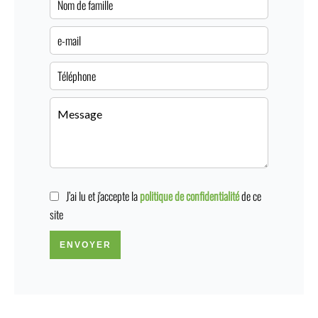
J’ai lu et j'accepte la
politique de confidentialité
de ce
site
ENVOYER